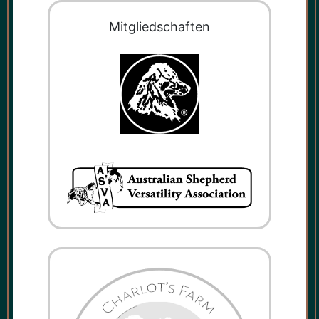
Mit­glied­schaf­ten