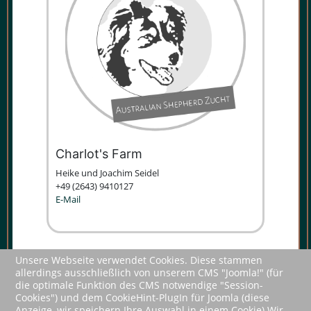
Charlot's Farm
Heike und Joachim Sei­del
+49 (2643) 9410127
E-Mail
Unsere Webseite verwendet Cookies. Diese stammen
allerdings ausschließlich von unserem CMS "Joomla!" (für
die optimale Funktion des CMS notwendige "Session-
Cookies") und dem CookieHint-PlugIn für Joomla (diese
Anzeige, wir speichern Ihre Auswahl in einem Cookie).Wir
© Charlot's Farm 2015 - 2026