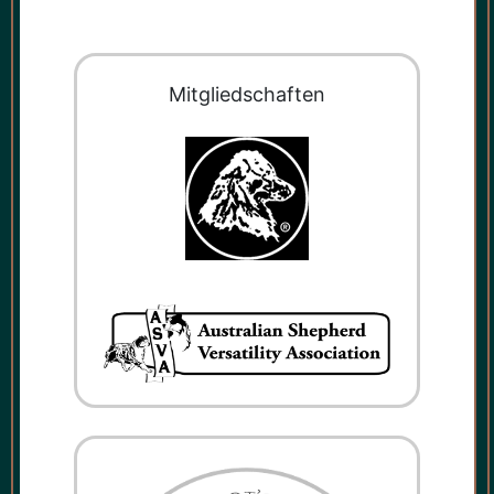
Mit­glied­schaf­ten